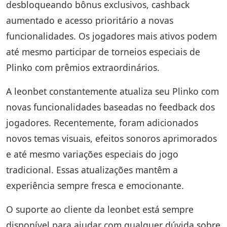
desbloqueando bônus exclusivos, cashback
aumentado e acesso prioritário a novas
funcionalidades. Os jogadores mais ativos podem
até mesmo participar de torneios especiais de
Plinko com prêmios extraordinários.
A leonbet constantemente atualiza seu Plinko com
novas funcionalidades baseadas no feedback dos
jogadores. Recentemente, foram adicionados
novos temas visuais, efeitos sonoros aprimorados
e até mesmo variações especiais do jogo
tradicional. Essas atualizações mantêm a
experiência sempre fresca e emocionante.
O suporte ao cliente da leonbet está sempre
disponível para ajudar com qualquer dúvida sobre