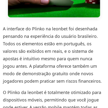
A interface do Plinko na leonbet foi desenhada
pensando na experiência do usuário brasileiro.
Todos os elementos estão em português, os
valores são exibidos em reais, e o sistema de
apostas é intuitivo mesmo para quem nunca
jogou antes. A plataforma oferece também um
modo de demonstração gratuito onde novos
jogadores podem praticar sem riscos financeiros.
O Plinko da leonbet é totalmente otimizado para
dispositivos móveis, permitindo que você jogue
onde estiver. A versão mobile mantém todas as